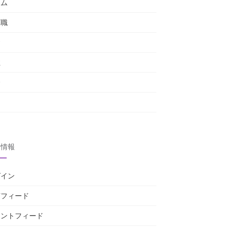
ーム
護職
舎
住
会
力
タ情報
グイン
稿フィード
メントフィード