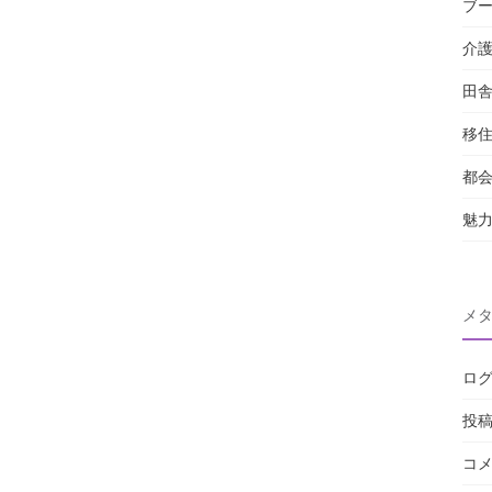
ブ
介
田
移
都
魅
メ
ロ
投
コ