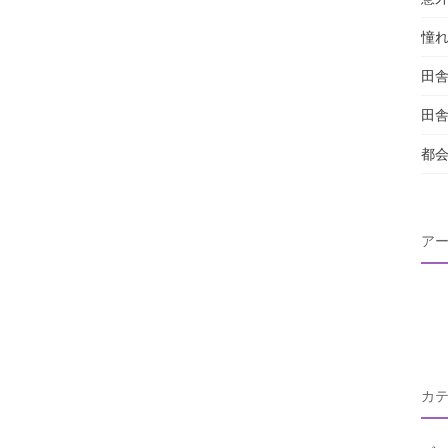
憧
田
田
都
ア
カ