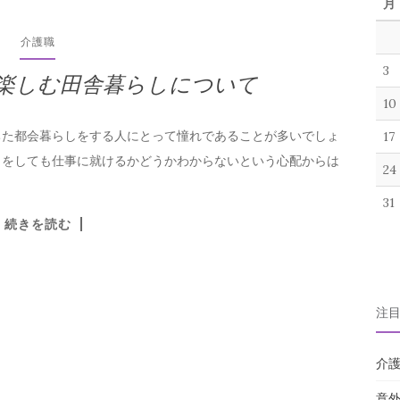
月
介護職
3
楽しむ田舎暮らしについて
10
ちた都会暮らしをする人にとって憧れであることが多いでしょ
17
しをしても仕事に就けるかどうかわからないという心配からは
24
31
続きを読む
注
介
意