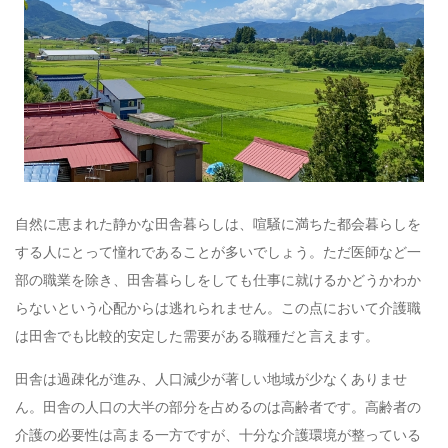
自然に恵まれた静かな田舎暮らしは、喧騒に満ちた都会暮らしを
する人にとって憧れであることが多いでしょう。ただ医師など一
部の職業を除き、田舎暮らしをしても仕事に就けるかどうかわか
らないという心配からは逃れられません。この点において介護職
は田舎でも比較的安定した需要がある職種だと言えます。
田舎は過疎化が進み、人口減少が著しい地域が少なくありませ
ん。田舎の人口の大半の部分を占めるのは高齢者です。高齢者の
介護の必要性は高まる一方ですが、十分な介護環境が整っている